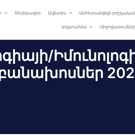
ր
Տեղեկագիր
Ավետիս
Անհետաձգելի բժշկական
Աղբյուրներ
Միջոցառումնե
րգիայի/Իմունոլոգ
 բանախոսներ 202