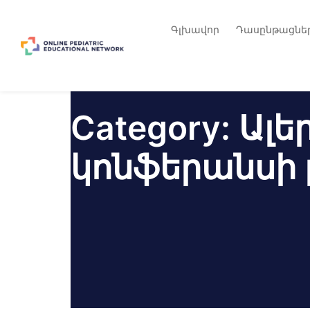
Գլխավոր
Դասընթացնե
Category:
Ալե
կոնֆերանսի