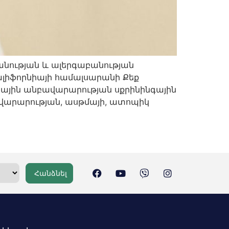
անության և ալերգաբանության
ալիֆորնիայի համալսարանի Քեք
նային անբավարարության սքրինինգային
ավարարության, ասթմայի, ատոպիկ
Հանձնել