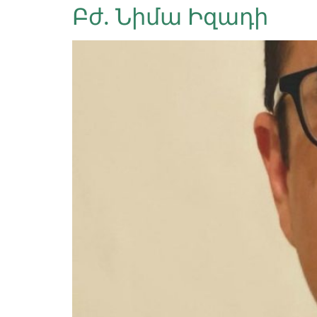
Բժ. Նիմա Իզադի