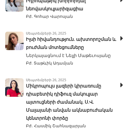
Իդիոպաթիկ խորիոիդալ
նեովասկուլյարիզացիա
Բժ․ Գոհար Վարոսյան
Սեպտեմբերի 26, 2025
Իլսի հիվանդություն. ախտորոշման և
բուժման մոտեցումները
Ներկայացնում է Նելլի Մաթեւոսյանը
Բժ. Տաթևիկ Ադամյան
Սեպտեմբերի 26, 2025
Միկրոպուլս լազերի կիրառումը
դիաբետիկ դիֆուզ մակուլյար
այտուցների ժամանակ. Ս.Վ.
Մալայանի անվան ակնաբուժական
կենտրոնի փորձը
Բժ․ Հասմիկ Շահնազարյան