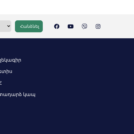
Հանձնել
ղեկագիր
ետիս
Հ
տադարձ կապ