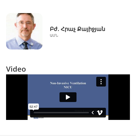
Բժ․ Հրաչ Քայիջյան
ԱՄՆ
Video