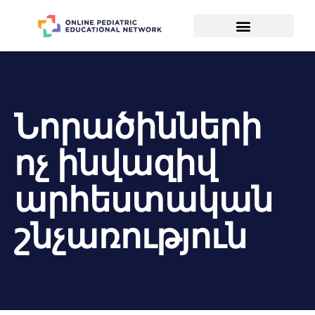
Նորածինների
ոչ ինվազիվ
արհեստական
շնչառություն