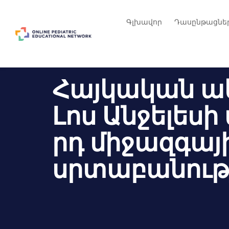
Գլխավոր
Դասընթացնե
Հայկական ա
Լոս Անջելես
րդ միջազգա
սրտաբանութ