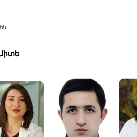
րեն
միտե