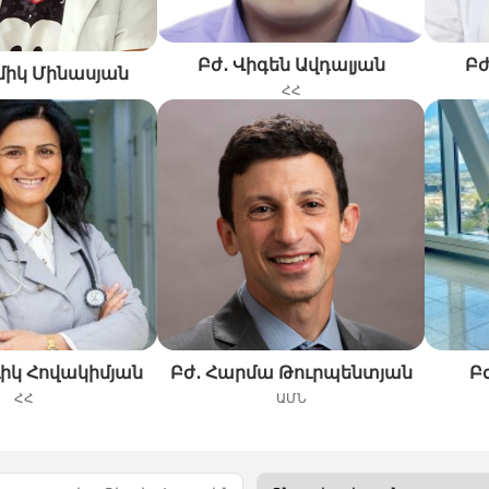
Բժ․ Վիգեն Ավդալյան
Բժ
միկ Մինասյան
ՀՀ
ւիկ Հովակիմյան
Բժ․ Հարմա Թուրպենտյան
Բ
ՀՀ
ԱՄՆ