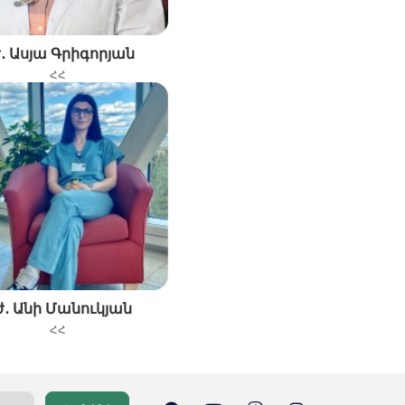
․ Ասյա Գրիգորյան
ՀՀ
ժ․ Անի Մանուկյան
ՀՀ