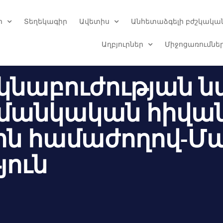
ր
Տեղեկագիր
Ավետիս
Անհետաձգելի բժշկական
Աղբյուրներ
Միջոցառումնե
կնաբուժության ն
ի մանկական հիվան
յին համաժողով-
յուն