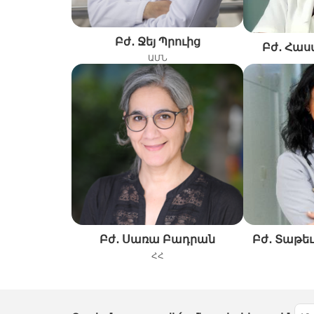
Բժ․ Ջեյ Պրուից
Բժ․ Հաս
ԱՄՆ
Բժ․ Սառա Բադրան
Բժ․ Տաթե
ՀՀ