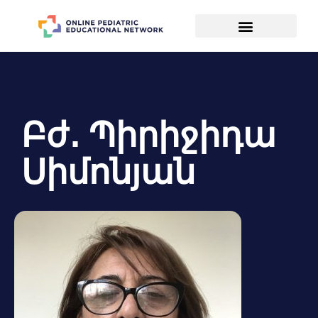
Բժ․ Պիրիջիդա
Սիմոնյան