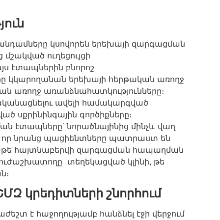
յուն
անդամները կսովորեն երեխայի զարգացման
 մշակված ուղեցույցի
ս էտապներին բնորոշ
րը կկարողանան երեխայի հերթական առողջ
ան առողջ առանձնահատկությունները։
րականացնելու ավելի համակարգված
ված սքրինինգային գործիքները։
ն էտապները՝ նորածնայինից մինչև վաղ
, որ նրանց պացիենտները պատրաստ են
 Եթե հայտնաբերվի զարգացման հապաղման
բուժաշխատողը տեղեկացված կլինի, թե
ն։
ՇՄԶ կրեդիտների շնորհում
եշտ է հաջողությամբ հանձնել էջի վերջում