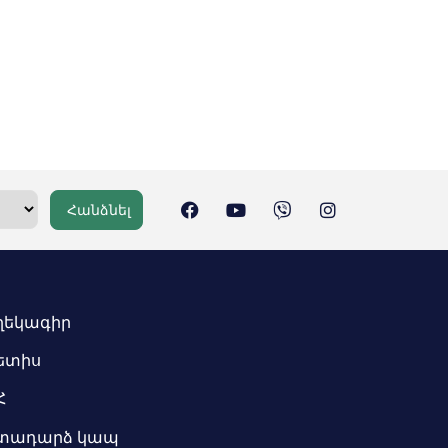
Հանձնել
ղեկագիր
ետիս
Հ
տադարձ կապ