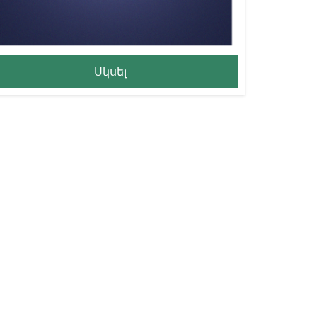
Սկսել