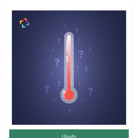
Սկսել