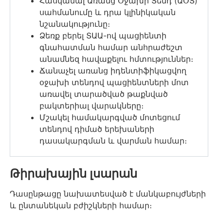
Հասկանալ Առանց Օջախի Տենդ (ԱՕՏ)
սահմանումը և դրա կլինիկական
նշանակությունը։
Ձեռք բերել ՏԱԱ-ով պացիենտի
գնահատման համար անհրաժեշտ
անամնեզ հավաքելու հմտություններ։
Ճանաչել առանց իդենտիֆիկացվող
օջախի տենդով պացիենտների մոտ
առավել տարածված թաքնված
բակտերիալ վարակները։
Մշակել համակարգված մոտեցում
տենդով դիմած երեխաների
դասակարգման և վարման համար։
Թիրախային լսարան
Դասընթացը նախատեսված է մանկաբույժների
և ընտանեկան բժիշկների համար։