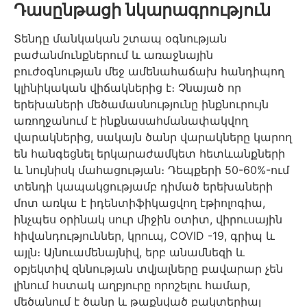
Դասընթացի նկարագրություն
Տենդը մանկական շտապ օգնության
բաժանմունքներում և առաջնային
բուժօգնության մեջ ամենահաճախ հանդիպող
կլինիկական վիճակներից է։ Չնայած որ
երեխաների մեծամասնությունը ինքնուրույն
առողջանում է ինքնասահմանափակվող
վարակներից, սակայն ծանր վարակները կարող
են հանգեցնել երկարաժամկետ հետևանքների
և նույնիսկ մահացության։ Դեպքերի 50-60%-ում
տենդի կապակցությամբ դիմած երեխաների
մոտ առկա է իդենտիֆիկացվող էթիոլոգիա,
ինչպես օրինակ սուր միջին օտիտ, վիրուսային
հիվանդություններ, կրուպ, COVID -19, գրիպ և
այլն։ Այնուամենայնիվ, երբ անամնեզի և
օբյեկտիվ զննության տվյալները բավարար չեն
լինում հստակ աղբյուրը որոշելու համար,
մեծանում է ծանր և թաքնված բակտերիալ