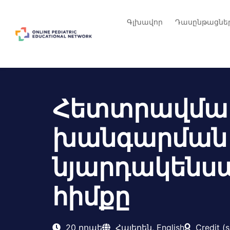
Գլխավոր
Դասընթացնե
Հետտրավմատ
խանգարման
նյարդակեն
հիմքը
20 րոպե
Հայերեն, English
Credit (s