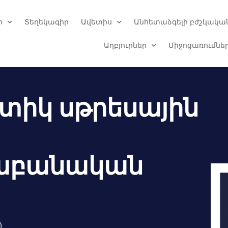
ր
Տեղեկագիր
Ավետիս
Անհետաձգելի բժշկական
Աղբյուրներ
Միջոցառումնե
իկ սթրեսային
սաբանական
)