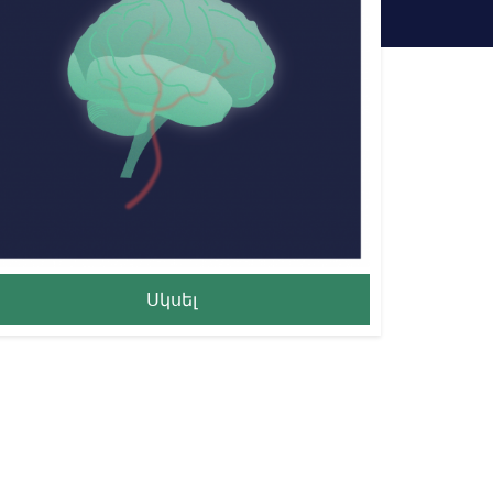
Սկսել