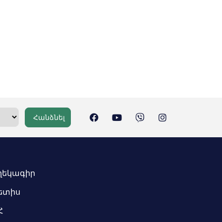
Հանձնել
ղեկագիր
ետիս
Հ