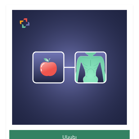
Սկսել