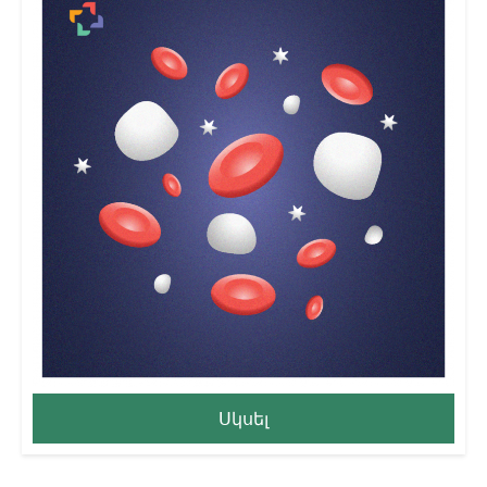
Սկսել