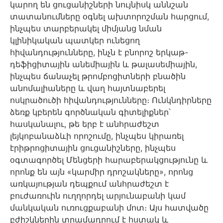
կարող են ցուցանիշների նույնիսկ աննշան
տատանումները օգնել ախտորոշման հարցում,
ինչպես տարբերակել միմյանց նման
կլինիկական պատկեր ունեցող
հիվանդությունները, ինչն է բնորոշ երկաթ-
դեֆիցիտային անեմիային և թալասեմիային,
ինչպես ճանաչել թրոմբոցիտների բնածին
անոմալիաները և վաղ հայտնաբերել
ոսկրածուծի հիվանդությունները։ Ունկնդիրները
ձեռք կբերեն գործնական գիտելիքներ՝
հասկանալու, թե երբ է անհրաժեշտ
լեյկոբանաձևի որոշումը, ինչպես կիրառել
էրիթրոցիտային ցուցանիշները, ինչպես
օգտագործել Մենցերի հարաբերակցությունը և
որոնք են այն «կարմիր դրոշակները», որոնց
առկայության դեպքում անհրաժեշտ է
բուժառուին ուղղորդել արյունաբանի կամ
մանկական ուռուցքաբանի մոտ։ Այս հատվածը
բժիշկներին տրամադրում է հստակ և