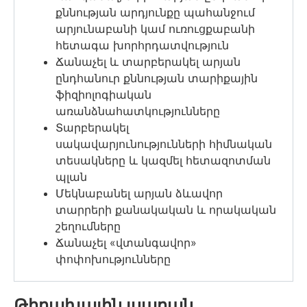
քննության արդյունքը պահանջում
արյունաբանի կամ ուռուցքաբանի
հետագա խորհրդատվություն
Ճ
անաչել
և
տարբերակել
արյան
ընդհանուր
քննության
տարիքային
ֆիզիոլոգիական
առանձնահատկությունները
Տ
արբերակել
սակավարյունությունների
հիմնական
տեսակները
և
կազմել
հետազոտման
պլան
Մ
եկնաբանել
արյան
ձևավոր
տարրերի
քանակական
և
որակական
շեղումները
Ճ
անաչել
«
վտանգավոր
»
փոփոխությունները
Թիրախային լսարան