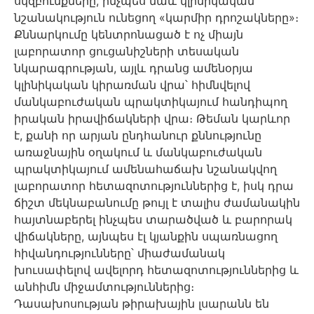
սկզբունքները, ինչպես նաև կլինիկական
նշանակություն ունեցող «կարմիր դրոշակները»։
Քննարկումը կենտրոնացած է ոչ միայն
լաբորատոր ցուցանիշների տեսական
նկարագրության, այլև դրանց ամենօրյա
կլինիկական կիրառման վրա՝ հիմնվելով
մանկաբուժական պրակտիկայում հանդիպող
իրական իրավիճակների վրա։ Թեման կարևոր
է, քանի որ արյան ընդհանուր քննությունը
առաջնային օղակում և մանկաբուժական
պրակտիկայում ամենահաճախ նշանակվող
լաբորատոր հետազոտություններից է, իսկ դրա
ճիշտ մեկնաբանումը թույլ է տալիս ժամանակին
հայտնաբերել ինչպես տարածված և բարորակ
վիճակները, այնպես էլ կյանքին սպառնացող
հիվանդությունները՝ միաժամանակ
խուսափելով ավելորդ հետազոտություններից և
անհիմն միջամտություններից։
Դասախոսության թիրախային լսարանն են