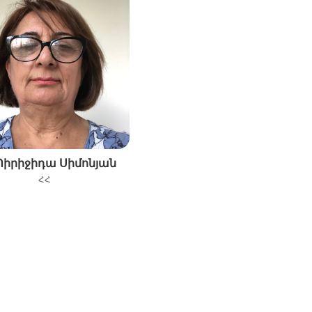
Պիրիջիդա Սիմոնյան
ՀՀ