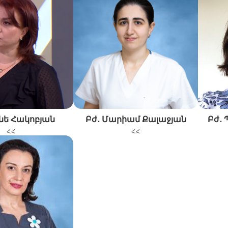
ւնե Հակոբյան
Բժ․ Մարիամ Քալաջյան
Բժ․ 
ՀՀ
ՀՀ