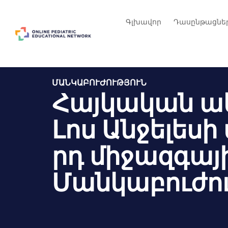
Գլխավոր
Դասընթացնե
ՄԱՆԿԱԲՈՒԺՈՒԹՅՈՒՆ
Հայկական ա
Լոս Անջելես
րդ միջազգայ
Մանկաբուժու