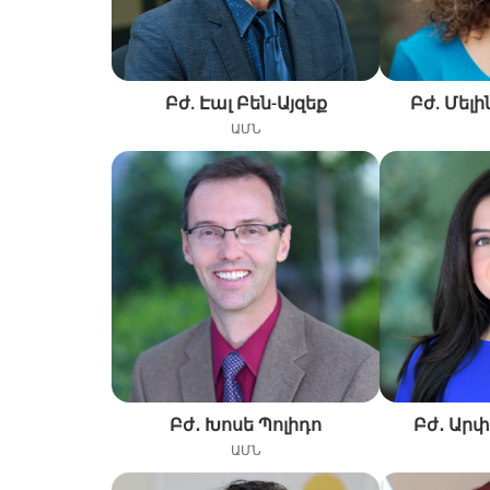
Բժ. Էալ Բեն-Այզեք
Բժ. Մել
ԱՄՆ
Բժ․ Խոսե Պոլիդո
Բժ․ Ար
ԱՄՆ