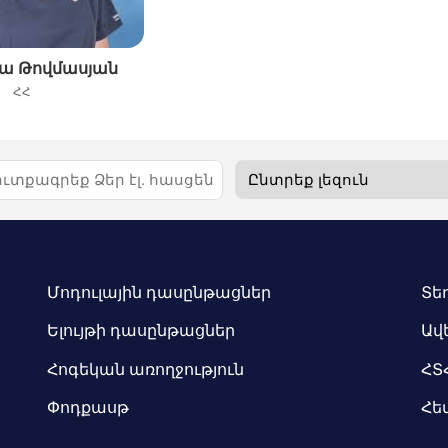
նա Թովմասյան
ՀՀ
Մոդուլային դասընթացներ
Տե
Ելույթի դասընթացներ
Ավ
Հոգեկան առողջություն
ՀՏ
Փոդքասթ
Հե