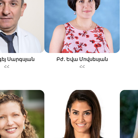
գեյ Սարգսյան
Բժ․ Եվա Մովսեսյան
ՀՀ
ՀՀ