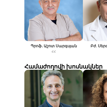
Պրոֆ․ Աշոտ Սարգսյան
Բժ. Սեր
ՀՀ
Համաժողովի խոսնակներ