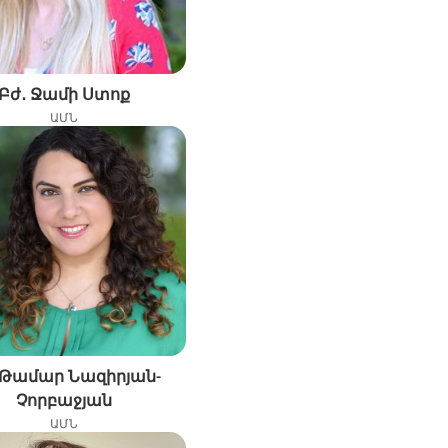
Բժ․ Ջամի Ստոք
ԱՄՆ
 Թամար Նազիրյան-
Չորբաջյան
ԱՄՆ