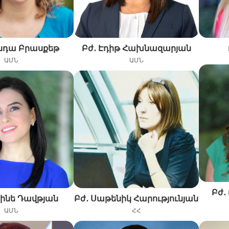
ինդա Բրասքեթ
Բժ․ Էդիթ Հախնազարյան
ԱՄՆ
ԱՄՆ
Բժ․
փինե Դավթյան
Բժ․ Սաթենիկ Հարությունյան
ԱՄՆ
ՀՀ