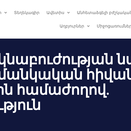
ր
Տեղեկագիր
Ավետիս
Անհետաձգելի բժշկական
Աղբյուրներ
Միջոցառումնե
կնաբուժության ն
ի մանկական հիվան
ին համաժողով.
թյուն