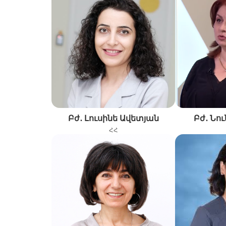
Բժ․ Լուսինե Ավետյան
Բժ․ Նո
ՀՀ