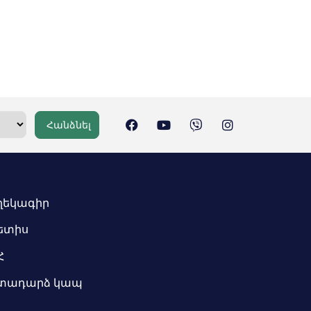
Հանձնել
ղեկագիր
ետիս
Հ
տադարձ կապ