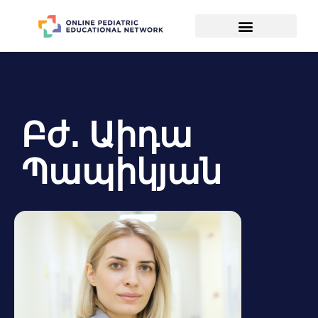
Բժ․ Աիդա
Պապիկյան