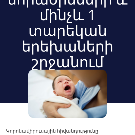
մինչև 1
տարեկան
երեխաների
շրջանում
Կորոնավիրուսային հիվանդությունը