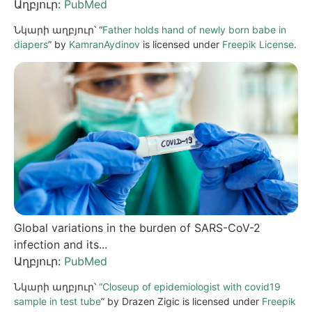
Աղբյուր:
PubMed
Նկարի աղբյուր՝ “
Father holds hand of newly born babe in
diapers
” by
KamranAydinov
is licensed under
Freepik License
.
Global variations in the burden of SARS-CoV-2
infection and its...
Աղբյուր:
PubMed
Նկարի աղբյուր՝
“Closeup of epidemiologist with covid19
sample in test tube
” by Drazen Zigic is licensed under
Freepik