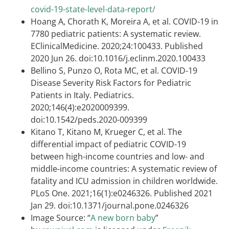
covid-19-state-level-data-report/
Hoang A, Chorath K, Moreira A, et al. COVID-19 in
7780 pediatric patients: A systematic review.
EClinicalMedicine. 2020;24:100433. Published
2020 Jun 26. doi:10.1016/j.eclinm.2020.100433
Bellino S, Punzo O, Rota MC, et al. COVID-19
Disease Severity Risk Factors for Pediatric
Patients in Italy. Pediatrics.
2020;146(4):e2020009399.
doi:10.1542/peds.2020-009399
Kitano T, Kitano M, Krueger C, et al. The
differential impact of pediatric COVID-19
between high-income countries and low- and
middle-income countries: A systematic review of
fatality and ICU admission in children worldwide.
PLoS One. 2021;16(1):e0246326. Published 2021
Jan 29. doi:10.1371/journal.pone.0246326
Image Source: “
A new born baby
”