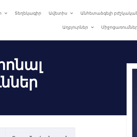
ր
Տեղեկագիր
Ավետիս
Անհետաձգելի բժշկական
Աղբյուրներ
Միջոցառումնե
իոնալ
ւններ