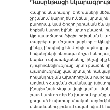
Դասընթացի նկարագրութ
Հակիրճ նկարագիր․ Երեխաների մեծամ
շրջանում կարող են ունենալ սրտային
բարորակ,
կամ ֆիզիոլոգիական են։ Ա
երբեմն կարող է լինել սրտի բնածին 
Այդ պատճառով ֆիզիոլոգիական և
տարբերակումը շատ
կարևոր
է։ Այնպ
լինելը, ինչպիսիք են
Ստիլի
աղմուկը կա
հիվանդների հետագա ճիշտ հսկողությ
կարևոր
ախտանշանները, ինչպիսիք 
դյուրհոգնելիությունը
,
սրտի բնածին հ
պատմությունը կամ սրտային
հանկար
հիվանդության ախտորոշման հարցում
աղմուկի ծագման ժամանակը (
սիստոլ
ինչպես նաև
Վալսալվայի
կամ այլ
ման
շատ
կարևոր
դեր են խաղում դրանց 
ցուցված է ախտաբանական
աղմուկն
մեծամասնությունում
ապահովում է հ