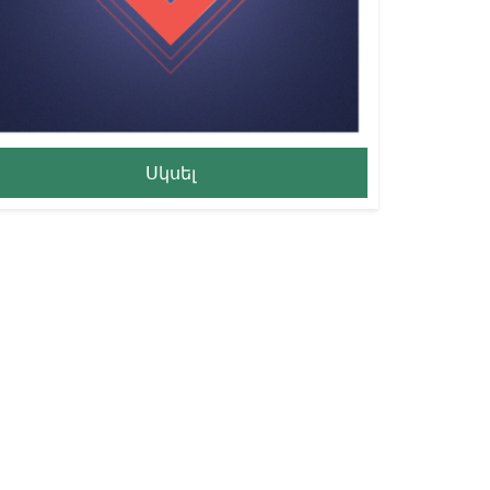
Սկսել