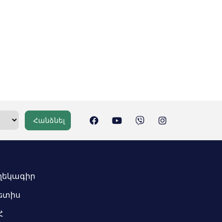
Հանձնել
ղեկագիր
ետիս
Հ