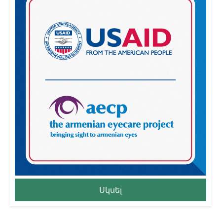
Սկսել