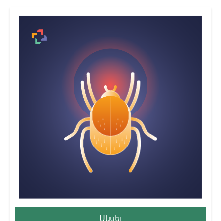
Սկսել