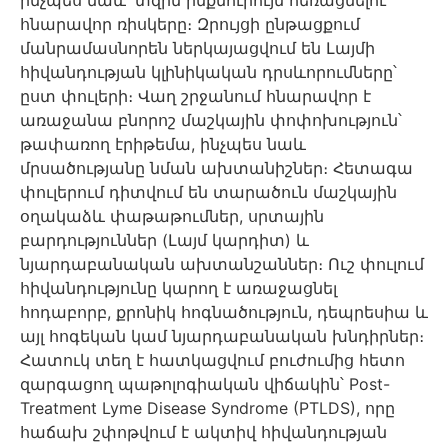
հնարավոր ռիսկերը։ Զրույցի ընթացքում
մանրամասնորեն ներկայացվում են Լայմի
հիվանդության կլինիկական դրսևորումները՝
ըստ փուլերի։ Վաղ շրջանում հնարավոր է
առաջանա բնորոշ մաշկային փոփոխություն՝
թափառող էրիթեմա, ինչպես նաև
մրսածությանը նման ախտանիշներ։ Հետագա
փուլերում դիտվում են տարածուն մաշկային
օղակաձև փաթաթումներ, սրտային
բարդություններ (Լայմ կարդիտ) և
նյարդաբանական ախտանշաններ։ Ուշ փուլում
հիվանդությունը կարող է առաջացնել
հոդաբորբ, քրոնիկ հոգնածություն, դեպրեսիա և
այլ հոգեկան կամ նյարդաբանական խնդիրներ։
Հատուկ տեղ է հատկացվում բուժումից հետո
զարգացող պաթոլոգիական վիճակին՝ Post-
Treatment Lyme Disease Syndrome (PTLDS), որը
հաճախ շփոթվում է ակտիվ հիվանդության