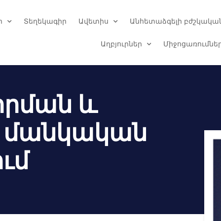
ր
Տեղեկագիր
Ավետիս
Անհետաձգելի բժշկական
Աղբյուրներ
Միջոցառումնե
որման և
 մանկական
ւմ