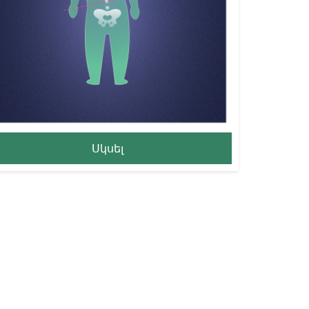
Սկսել