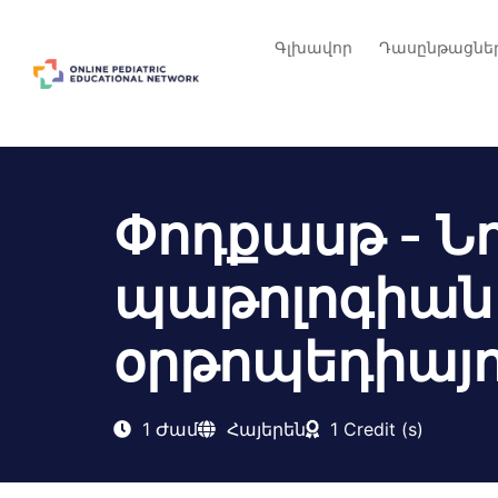
Գլխավոր
Դասընթացնե
Փոդքասթ - Ն
պաթոլոգիան
օրթոպեդիայո
1 Ժամ
Հայերեն
1 Credit (s)