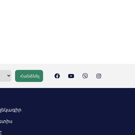
Հանձնել
ղեկագիր
ետիս
Հ