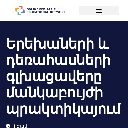
Երեխաների և
դեռահասների
գլխացավերը
մանկաբույժի
պրակտիկայում
1 ժամ