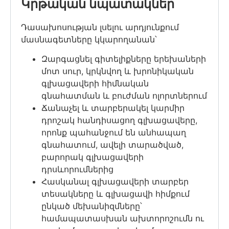
Կրթական նպատակներ
Դասախոսության լսելու արդյունքում
մասնագետները կկարողանան՝
Զարգացնել
գիտելիքները
երեխաների
մոտ
սուր
,
կրկնվող
և
խրոնիկական
գլխացավերի
հիմնական
գնահատման
և
բուժման
ոլորտներում
Ճանաչել
և
տարբերակել
կարմիր
դրոշակ
հանդիսացող
գլխացավերը
,
որոնք
պահանջում
են
անհապաղ
գնահատում
,
ավելի
տարածված
,
բարորակ
գլխացավերի
դրսևորումներից
Հասկանալ
գլխացավերի
տարբեր
տեսակները
և
գլխացավի
հիմքում
ընկած
մեխանիզմները
՝
համապատասխան
ախտորոշումն
ու