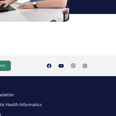
mit
sletter
tis Health Informatics
Q